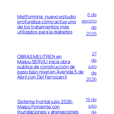
6 de
Metformina: nuevo estudio
agosto
profundiza cómo actúa uno
de los tratamientos más
de
utilizados para la diabetes
2026
27
OBRAS MELITREN en
de
Maipú:SERVIU inicia obra
julio
pública de construcción de
paso bajo nivel en Avenida 5 de
de
Abril con Del Ferrocarril
2026
19 de
Sistema frontal julio 2026:
julio
Maipú Poniente con
inundaciones y anegaciones
de