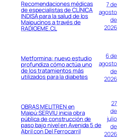
Recomendaciones médicas
7 de
de especialistas de CLÍNICA
agosto
INDISA para la salud de los
de
Maipucinos a través de
2026
RADIOEME.CL
6 de
Metformina: nuevo estudio
agosto
profundiza cómo actúa uno
de los tratamientos más
de
utilizados para la diabetes
2026
27
OBRAS MELITREN en
de
Maipú:SERVIU inicia obra
julio
pública de construcción de
paso bajo nivel en Avenida 5 de
de
Abril con Del Ferrocarril
2026