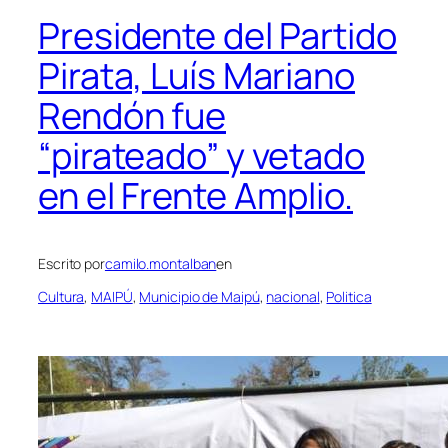
Presidente del Partido
Pirata, Luís Mariano
Rendón fue
“pirateado” y vetado
en el Frente Amplio.
Escrito por
camilo.montalban
en
Cultura
, 
MAIPÚ
, 
Municipio de Maipú
, 
nacional
, 
Politica