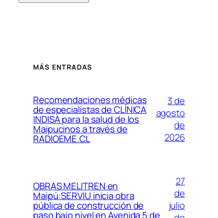
MÁS ENTRADAS
Recomendaciones médicas
3 de
de especialistas de CLÍNICA
agosto
INDISA para la salud de los
de
Maipucinos a través de
2026
RADIOEME.CL
27
OBRAS MELITREN en
de
Maipú:SERVIU inicia obra
julio
pública de construcción de
paso bajo nivel en Avenida 5 de
de