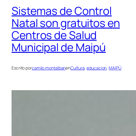
Sistemas de Control
Natal son gratuitos en
Centros de Salud
Municipal de Maipú
Escrito por
camilo.montalban
en
Cultura
, 
educacion
, 
MAIPÚ