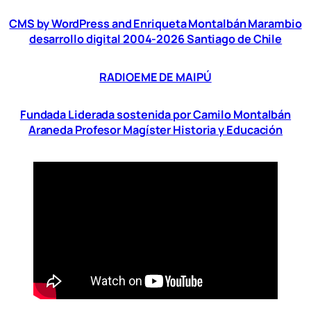
CMS by WordPress and Enriqueta Montalbán Marambio
desarrollo digital 2004-2026 Santiago de Chile
RADIOEME DE MAIPÚ
Fundada Liderada sostenida por Camilo Montalbán
Araneda Profesor Magíster Historia y Educación