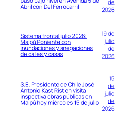
paso bajo nivel en Avenida 5 de
de
Abril con Del Ferrocarril
2026
19 de
Sistema frontal julio 2026:
julio
Maipú Poniente con
inundaciones y anegaciones
de
de calles y casas
2026
15
S.E. Presidente de Chile José
de
Antonio Kast Rist en visita
julio
inspectiva obras públicas en
de
Maipú hoy miércoles 15 de julio
2026