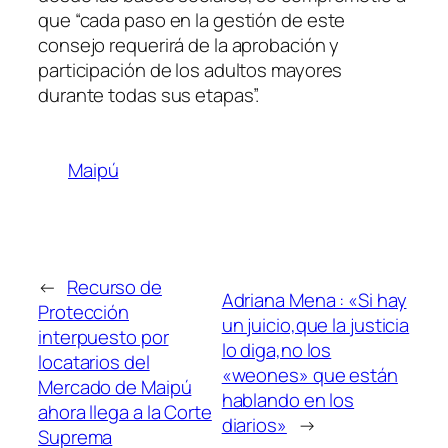
que “cada paso en la gestión de este
consejo requerirá de la aprobación y
participación de los adultos mayores
durante todas sus etapas”.
Maipú
←
Recurso de
Adriana Mena : «Si hay
Protección
un juicio,que la justicia
interpuesto por
lo diga,no los
locatarios del
«weones» que están
Mercado de Maipú
hablando en los
ahora llega a la Corte
diarios»
→
Suprema