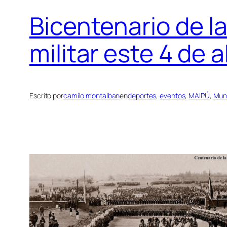
Bicentenario de la
militar este 4 de a
Escrito por
camilo.montalban
en
deportes
, 
eventos
, 
MAIPÚ
, 
Muni