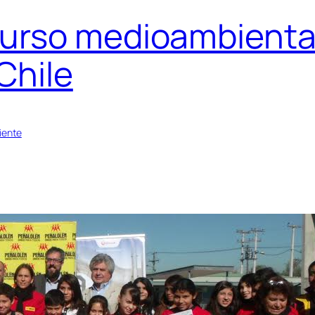
urso medioambiental
Chile
iente