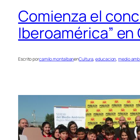
Comienza el conc
Iberoamérica” en 
Escrito por
camilo.montalban
en
Cultura
, 
educacion
, 
medio amb