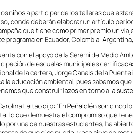
 los niños a participar de los talleres que est
so, donde deberán elaborar un artículo periodí
a campaña que tiene como primer premio un via
e programa en Ecuador, Colombia, Argentina, 
uenta con el apoyo de la Seremi de Medio Amb
cipación de escuelas municipales certificada
ional de la cartera, Jorge Canals de la Puente
lezca la educación ambiental, pues sabemos q
tenemos que construir lazos en torno a la suste
 Carolina Leitao dijo: “En Peñalolén son cinco
te, lo que demuestra el compromiso que te
do por una de nuestras estudiantes, ha abier
ente de que sí se puede, y eso sirve de moti