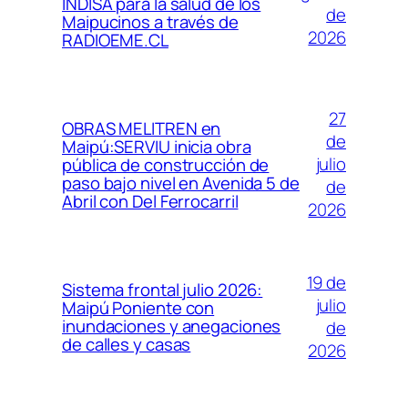
INDISA para la salud de los
de
Maipucinos a través de
2026
RADIOEME.CL
27
OBRAS MELITREN en
de
Maipú:SERVIU inicia obra
julio
pública de construcción de
paso bajo nivel en Avenida 5 de
de
Abril con Del Ferrocarril
2026
19 de
Sistema frontal julio 2026:
julio
Maipú Poniente con
inundaciones y anegaciones
de
de calles y casas
2026