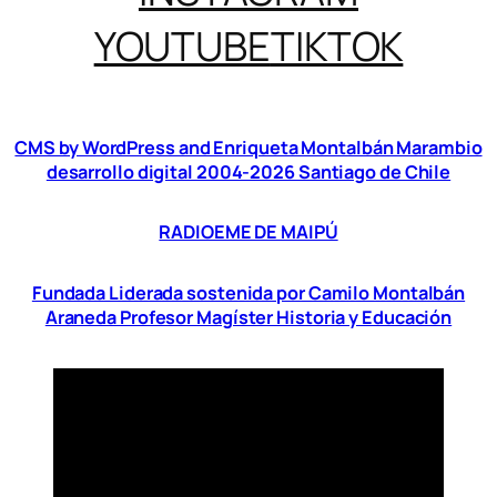
YOUTUBE
TIKTOK
CMS by WordPress and Enriqueta Montalbán Marambio
desarrollo digital 2004-2026 Santiago de Chile
RADIOEME DE MAIPÚ
Fundada Liderada sostenida por Camilo Montalbán
Araneda Profesor Magíster Historia y Educación