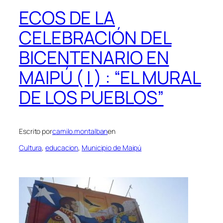
ECOS DE LA
CELEBRACIÓN DEL
BICENTENARIO EN
MAIPÚ ( I ) : “EL MURAL
DE LOS PUEBLOS”
Escrito por
camilo.montalban
en
Cultura
, 
educacion
, 
Municipio de Maipú