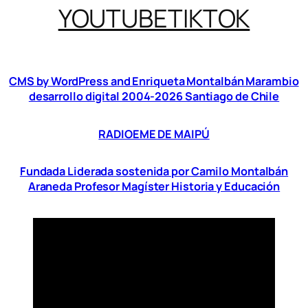
YOUTUBE
TIKTOK
CMS by WordPress and Enriqueta Montalbán Marambio
desarrollo digital 2004-2026 Santiago de Chile
RADIOEME DE MAIPÚ
Fundada Liderada sostenida por Camilo Montalbán
Araneda Profesor Magíster Historia y Educación