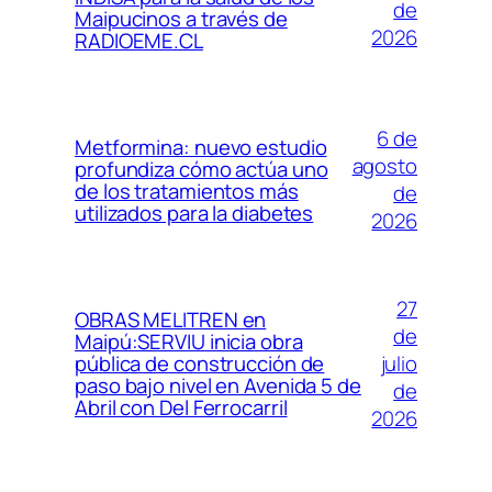
de
Maipucinos a través de
2026
RADIOEME.CL
6 de
Metformina: nuevo estudio
agosto
profundiza cómo actúa uno
de los tratamientos más
de
utilizados para la diabetes
2026
27
OBRAS MELITREN en
de
Maipú:SERVIU inicia obra
julio
pública de construcción de
paso bajo nivel en Avenida 5 de
de
Abril con Del Ferrocarril
2026