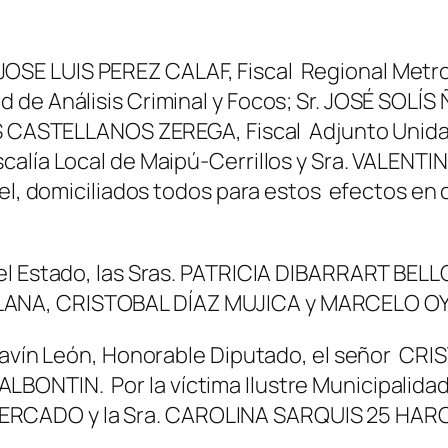
 Sr. JOSE LUIS PEREZ CALAF, Fiscal Regional Me
de Análisis Criminal y Focos; Sr. JOSÉ SOLÍS
ÉS CASTELLANOS ZEREGA, Fiscal Adjunto Unidad 
scalía Local de Maipú-Cerrillos y Sra. VAL
uel, domiciliados todos para estos efectos en
el Estado, las Sras. PATRICIA DIBARRART BEL
ANA, CRISTOBAL DÍAZ MUJICA y MARCELO O
 Lavín León, Honorable Diputado, el señor C
ONTIN. Por la víctima Ilustre Municipalida
ERCADO y la Sra. CAROLINA SARQUIS 25 HAR