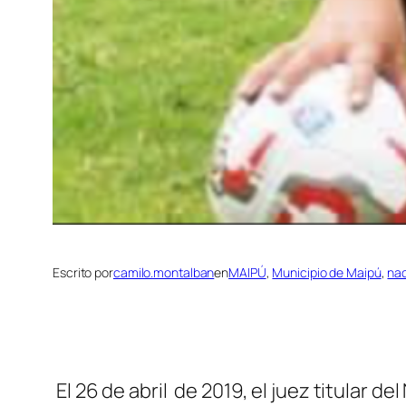
Escrito por
camilo.montalban
en
MAIPÚ
, 
Municipio de Maipú
, 
nac
El 26 de abril de 2019, el juez titular