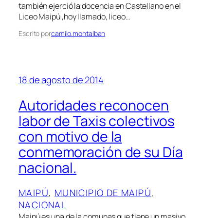
también ejerció la docencia en Castellano en el
Liceo Maipú ,hoy llamado, liceo…
Escrito por
camilo.montalban
18 de agosto de 2014
Autoridades reconocen
labor de Taxis colectivos
con motivo de la
conmemoración de su Día
nacional.
MAIPÚ
, 
MUNICIPIO DE MAIPÚ
, 
NACIONAL
Maipú es una de la comunas que tiene un masivo