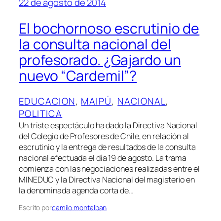
22 de agosto de 2014
El bochornoso escrutinio de
la consulta nacional del
profesorado. ¿Gajardo un
nuevo “Cardemil”?
EDUCACION
, 
MAIPÚ
, 
NACIONAL
, 
POLITICA
Un triste espectáculo ha dado la Directiva Nacional
del Colegio de Profesores de Chile, en relación al
escrutinio y la entrega de resultados de la consulta
nacional efectuada el día 19 de agosto. La trama
comienza con las negociaciones realizadas entre el
MINEDUC y la Directiva Nacional del magisterio en
la denominada agenda corta de…
Escrito por
camilo.montalban